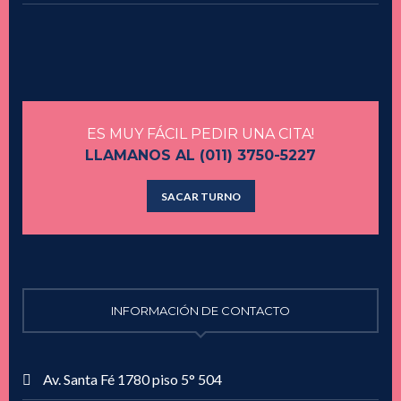
precio
precio
original
actual
era:
es:
$ 80.000,00.
$ 60.000,00.
ES MUY FÁCIL PEDIR UNA CITA!
LLAMANOS AL (011) 3750-5227
SACAR TURNO
INFORMACIÓN DE CONTACTO
Av. Santa Fé 1780 piso 5° 504