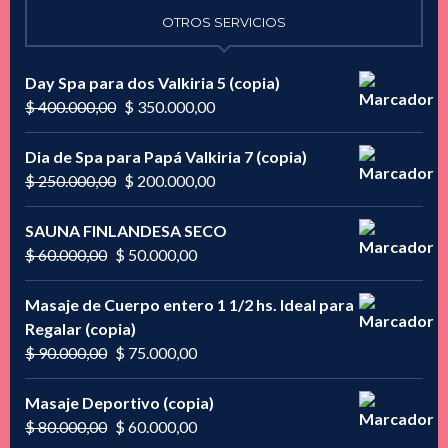
OTROS SERVICIOS
Day Spa para dos Valkiria 5 (copia)
El
El
$
400.000,00
$
350.000,00
precio
precio
original
actual
Dia de Spa para Papá Valkiria 7 (copia)
era:
es:
El
El
$
250.000,00
$
200.000,00
$ 400.000,00.
$ 350.000,00.
precio
precio
original
actual
SAUNA FINLANDESA SECO
era:
es:
El
El
$
60.000,00
$
50.000,00
$ 250.000,00.
$ 200.000,00.
precio
precio
original
actual
Masaje de Cuerpo entero 1 1/2 hs. Ideal para
era:
es:
Regalar (copia)
$ 60.000,00.
$ 50.000,00.
El
El
$
90.000,00
$
75.000,00
precio
precio
original
actual
Masaje Deportivo (copia)
era:
es:
El
El
$
80.000,00
$
60.000,00
$ 90.000,00.
$ 75.000,00.