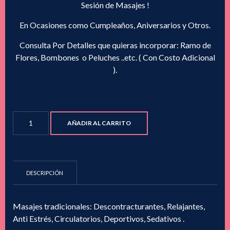
Sesión de Masajes !
En Ocasiones como Cumpleaños, Aniversarios y Otros.
Consulta Por Detalles que quieras incorporar: Ramo de
Flores, Bombones o Peluches ..etc. ( Con Costo Adicional
).
Promo
AÑADIR AL CARRITO
4.
Masajes
para
dos
DESCRIPCIÓN
"INTENSO"
Regala
o
Masajes tradicionales: Descontracturantes, Relajantes,
regálate
Anti Estrés, Circulatorios, Deportivos, Sedativos .
cantidad