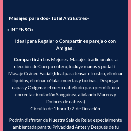
era:
es:
$ 280.000,00.
$ 260.000,00.
Masajes para dos- Total Anti Estrés-
» INTENSO»
Ideal para Regalar o Compartir en pareja o con
Amigas !
Compartirán
Los Mejores Masajes tradicionales a
elección de Cuerpo entero, incluye manos y podal +
Masaje Cráneo Facial (Ideal para tensar el rostro, eliminar
líquidos, eliminar células muertas y toxinas; Despegar
capas y Oxigenar el cuero cabelludo para permitir una
correcta circulación Sanguínea, aliviando Mareos y
Dolores de cabeza)
Circuito de 1 hora 1/2 de Duración.
Podrán disfrutar de Nuestra Sala de Relax especialmente
ambientada para tu Privacidad Antes y Después de tu