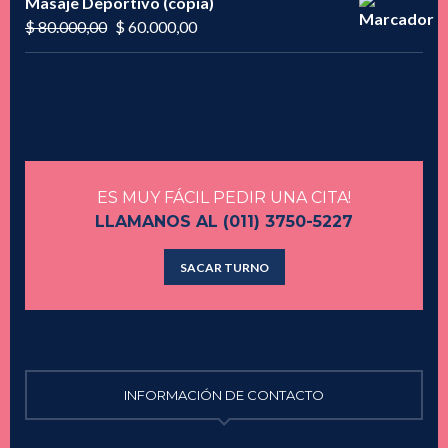
Masaje Deportivo (copia)
era:
es:
El
El
$
80.000,00
$
60.000,00
$ 90.000,00.
$ 75.000,00.
precio
precio
original
actual
era:
es:
$ 80.000,00.
$ 60.000,00.
ES MUY FÁCIL PEDIR UNA CITA!
LLAMANOS AL (011) 3750-5227
SACAR TURNO
INFORMACIÓN DE CONTACTO