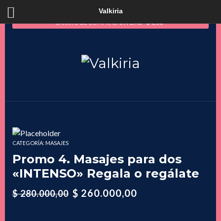
Valkiria
CARRITO DE COMPRAS:
0 ITEMS
$
0,00
CATEGORÍA:
MASAJES
Promo 4. Masajes para dos
«INTENSO» Regala o regálate
$
260.000,00
$
280.000,00
El
El
precio
precio
original
actual