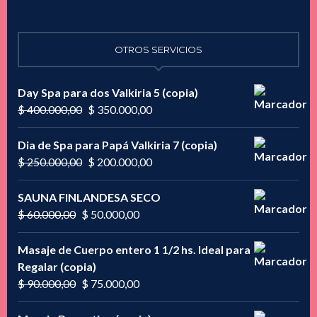
OTROS SERVICIOS
Day Spa para dos Valkiria 5 (copia)
El
El
$
400.000,00
$
350.000,00
precio
precio
original
actual
Dia de Spa para Papá Valkiria 7 (copia)
era:
es:
El
El
$
250.000,00
$
200.000,00
$ 400.000,00.
$ 350.000,00.
precio
precio
original
actual
SAUNA FINLANDESA SECO
era:
es:
El
El
$
60.000,00
$
50.000,00
$ 250.000,00.
$ 200.000,00.
precio
precio
original
actual
Masaje de Cuerpo entero 1 1/2 hs. Ideal para
era:
es:
Regalar (copia)
$ 60.000,00.
$ 50.000,00.
El
El
$
90.000,00
$
75.000,00
precio
precio
original
actual