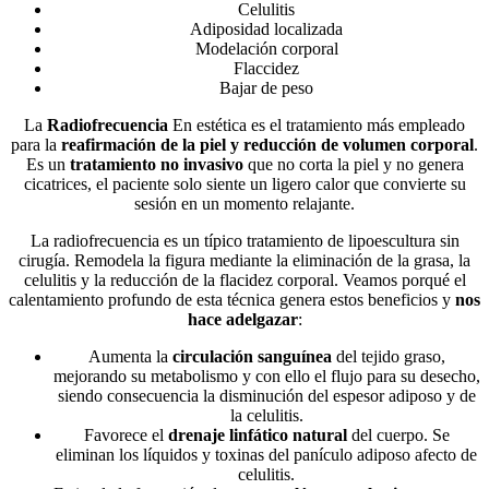
Celulitis
Adiposidad localizada
Modelación corporal
Flaccidez
Bajar de peso
La
Radiofrecuencia
En estética es el tratamiento más empleado
para la
reafirmación de la piel y reducción de volumen corporal
.
Es un
tratamiento no invasivo
que no corta la piel y no genera
cicatrices, el paciente solo siente un ligero calor que convierte su
sesión en un momento relajante.
La radiofrecuencia es un típico tratamiento de lipoescultura sin
cirugía. Remodela la figura mediante la eliminación de la grasa, la
celulitis y la reducción de la flacidez corporal. Veamos porqué el
calentamiento profundo de esta técnica genera estos beneficios y
nos
hace adelgazar
:
Aumenta la
circulación sanguínea
del tejido graso,
mejorando su metabolismo y con ello el flujo para su desecho,
siendo consecuencia la disminución del espesor adiposo y de
la celulitis.
Favorece el
drenaje linfático natural
del cuerpo. Se
eliminan los líquidos y toxinas del panículo adiposo afecto de
celulitis.