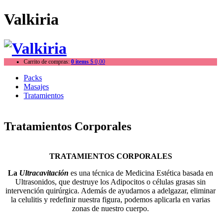
Valkiria
Carrito de compras:
0 items
$
0,00
Packs
Masajes
Tratamientos
Tratamientos Corporales
TRATAMIENTOS CORPORALES
La
Ultracavitación
es una técnica de Medicina Estética basada en
Ultrasonidos, que destruye los Adipocitos o células grasas sin
intervención quirúrgica. Además de ayudarnos a adelgazar, eliminar
la celulitis y redefinir nuestra figura, podemos aplicarla en varias
zonas de nuestro cuerpo.